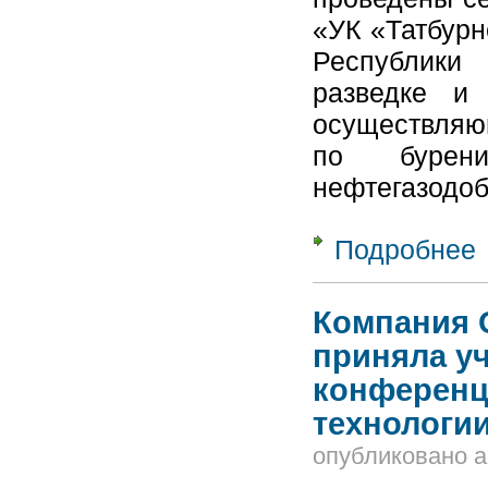
«УК «Татбурн
Республики
разведке и 
осуществляю
по бурен
нефтегазодо
Подробнее
о
О
м
Компания 
приняла уч
конференц
технологи
опубликовано
a