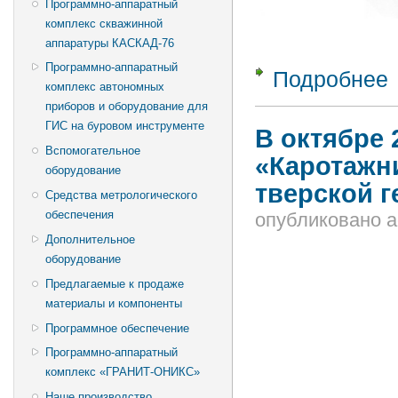
Программно-аппаратный
комплекс скважинной
аппаратуры КАСКАД-76
Программно-аппаратный
Подробнее
о
комплекс автономных
приборов и оборудование для
ГИС на буровом инструменте
В октябре 
Вспомогательное
«Каротажн
оборудование
тверской 
Средства метрологического
обеспечения
опубликовано
a
Дополнительное
оборудование
Предлагаемые к продаже
материалы и компоненты
Программное обеспечение
Программно-аппаратный
комплекс «ГРАНИТ-ОНИКС»
Наше производство