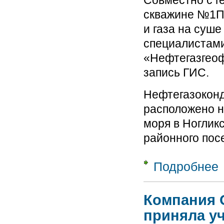
Совместно с 
скважине №1П 
и газа на суш
специалистами
«Нефтегазгеоф
запись ГИС.
Нефтегазокон
расположено н
моря в Ногликс
районного посе
Подробнее
о
«
о
Компания 
приняла уч