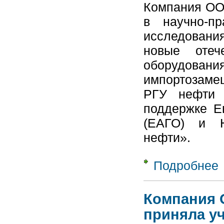
Компания ОО
в научно-пр
исследовани
новые отеч
оборудо
импортозаме
РГУ нефти 
поддержке Ев
(ЕАГО) и Н
нефти».
Подробнее
о
п
б
Компания 
приняла у