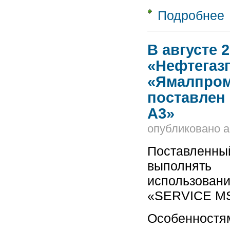
Подробнее
о
М
Н
В августе 
«Нефтегаз
«Ямалпром
поставлен
А3»
опубликовано
a
Поставлен
выполнять
использован
«SERVICE M
Особенностя