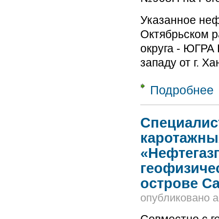
Указанное неф
Октябрьском р
округа - ЮГРА 
западу от г. Х
Подробнее
о
О
с
Специалис
каротажны
«Нефтегаз
геофизиче
острове С
опубликовано
a