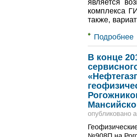
является воз
комплекса ГИ
также, вариа
Подробнее
о
к
а
В конце 20
сервисног
«Нефтегаз
геофизиче
Рогожнико
Мансийско
опубликовано
a
Геофизические
№908П на Рог