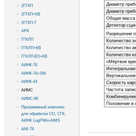
Диаметр приб
2ГГКП
Диаметр приб
2ГГКП+КВ
Общая масса 
2ГГКП-T
Детектор сци
АРК
Разрешение п
ГГКЛП
Количество э
Количество а
ГГКЛП+КВ
Количество к
ГГКЛП-ВЗ+КВ
«Мёртвое вре
АИНК-76
Интегральная
АИНК-76+ЛМ
Вертикальное
АИНК-43
Скорость каро
Частота запис
АИМС
Комбинируем
АИМС-90
Положение в 
Программный комплекс
для обработки СО, СГК,
АИНК LogPWin-AIMS
4АК-76