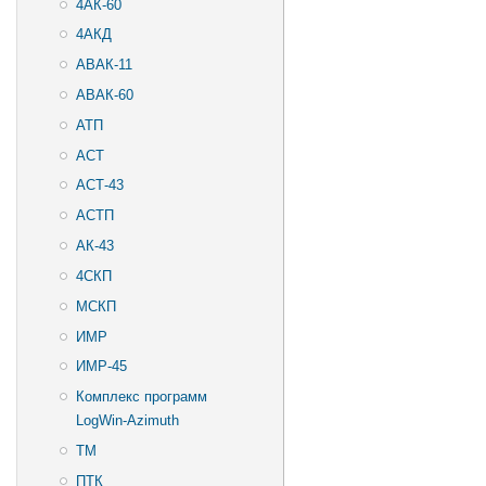
4АК-60
4АКД
АВАК-11
АВАК-60
АТП
АСТ
АСТ-43
АСТП
АК-43
4СКП
МСКП
ИМР
ИМР-45
Комплекс программ
LogWin-Azimuth
ТМ
ПТК