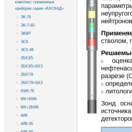
комплекс скважинных
параметр
приборов серии «КАСКАД»
неупруг
ЭК-76
нейтронов
ЭК-Т-60
Применя
ЭКВР
стволом, 
ЭСК
ЭСК-48
Решаемые
2БК3/5
оценка
2БК3/5+БКЗ
нефтена
2БК7/9
разрезе (
определе
2БК7/9+БКЗ
литологи
БМК-76
МК+БМК
Зонд осн
МК+2БМК
источника
4ИК
детек­тор
4ИК-45
4ИК-60