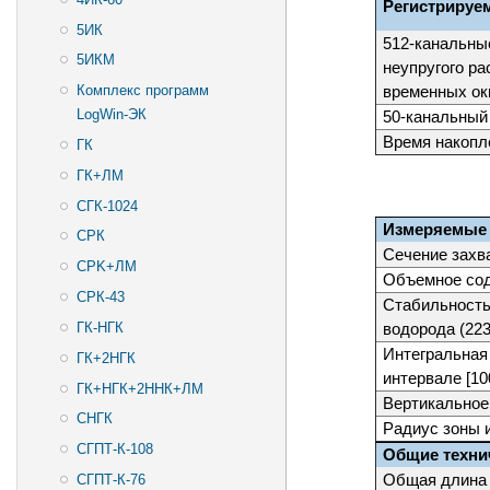
Регистрируе
5ИК
512-канальны
5ИКМ
неупругого ра
Комплекс программ
временных ок
LogWin-ЭК
50-канальный
Время накопл
ГК
ГК+ЛМ
СГК-1024
Измеряемые
СРК
Сечение захва
CPK+ЛМ
Объемное сод
СРК-43
Стабильность
ГК-НГК
водорода (223
Интегральная
ГК+2НГК
интервале [10
ГК+НГК+2ННК+ЛМ
Вертикальное
СНГК
Радиус зоны 
СГПТ-К-108
Общие техни
Общая длина 
СГПТ-К-76