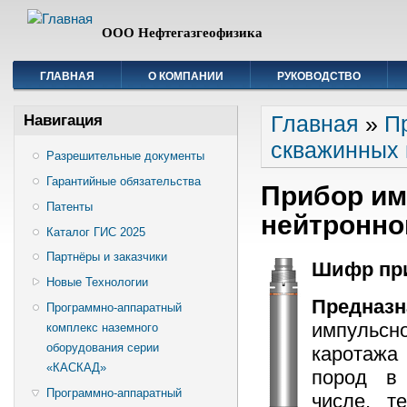
ООО Нефтегазгеофизика
ГЛАВНАЯ
О КОМПАНИИ
РУКОВОДСТВО
Вы здесь
Главная
»
П
Навигация
скважинных
Разрешительные документы
Гарантийные обязательства
Прибор им
Патенты
нейтронно
Каталог ГИС 2025
Партнёры и заказчики
Шифр при
Новые Технологии
Предназн
Программно-аппаратный
импульсн
комплекс наземного
оборудования серии
каротажа
«КАСКАД»
пород в 
Программно-аппаратный
числе, т