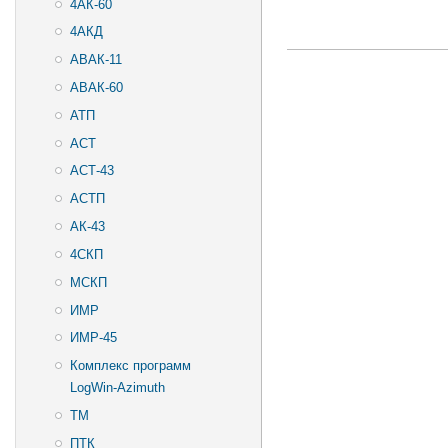
4АК-60
4АКД
АВАК-11
АВАК-60
АТП
АСТ
АСТ-43
АСТП
АК-43
4СКП
МСКП
ИМР
ИМР-45
Комплекс программ
LogWin-Azimuth
ТМ
ПТК