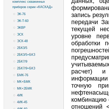
данных, оц
комплекс скважинных
формировани
приборов серии «КАСКАД»
запись резул
ЭК-76
передачи За
ЭК-Т-60
ЭКВР
текущей не
ЭСК
уровне пер
ЭСК-48
обработки п
2БК3/5
погрешност
2БК3/5+БКЗ
предусматри
2БК7/9
учитываемых
2БК7/9+БКЗ
расчет) и
БМК-76
информации 
МК+БМК
точную при
МК+2БМК
нефтенасы
4ИК
комбинацию 
4ИК-45
отношений 
4ИК-60