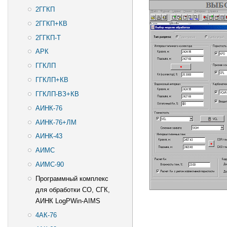
2ГГКП
2ГГКП+КВ
2ГГКП-T
АРК
ГГКЛП
ГГКЛП+КВ
ГГКЛП-ВЗ+КВ
АИНК-76
АИНК-76+ЛМ
АИНК-43
АИМС
АИМС-90
Программный комплекс
для обработки СО, СГК,
АИНК LogPWin-AIMS
4АК-76