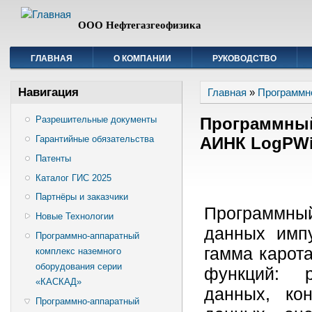
ООО Нефтегазгеофизика
ГЛАВНАЯ
О КОМПАНИИ
РУКОВОДСТВО
Вы здесь
Навигация
Главная
»
Программн
Программный
Разрешительные документы
Гарантийные обязательства
АИНК LogPWi
Патенты
Каталог ГИС 2025
Партнёры и заказчики
Программны
Новые Технологии
данных импу
Программно-аппаратный
гамма карот
комплекс наземного
оборудования серии
функций: р
«КАСКАД»
данных, ко
Программно-аппаратный