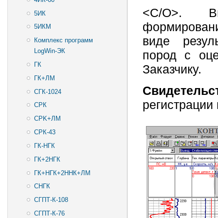
<C/О>. Вы
5ИК
формирован
5ИКМ
виде резул
Комплекс программ
LogWin-ЭК
пород с оце
ГК
Заказчику.
ГК+ЛМ
Свидетельс
СГК-1024
регистраци
СРК
CPK+ЛМ
СРК-43
ГК-НГК
ГК+2НГК
ГК+НГК+2ННК+ЛМ
СНГК
СГПТ-К-108
СГПТ-К-76