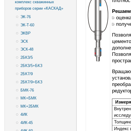
плотнос
комплекс скважинных
приборов серии «КАСКАД»
Решаем
ЭК-76
оценка
получе
ЭК-Т-60
ЭКВР
Позволя
цементо
ЭСК
дополне
ЭСК-48
Позволя
2БК3/5
простра
2БК3/5+БКЗ
Вращающ
2БК7/9
установ
2БК7/9+БКЗ
преобра
БМК-76
редукто
МК+БМК
Измер
МК+2БМК
Внутрен
4ИК
исследу
Толщина
4ИК-45
Индекс 
4ИК-60