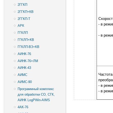
2ГГКП
2ГГКП+КВ
Скорост
2ГГКП-T
- в реж
АРК
в режим
ГГКЛП
- в реж
ГГКЛП+КВ
в режим
в режим
ГГКЛП-ВЗ+КВ
АИНК-76
АИНК-76+ЛМ
АИНК-43
Частота 
АИМС
преобра
АИМС-90
- в реж
Программный комплекс
- в реж
для обработки СО, СГК,
АИНК LogPWin-AIMS
4АК-76