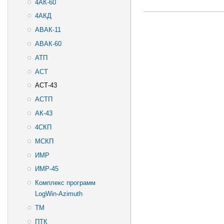
4АК-60
4АКД
АВАК-11
АВАК-60
АТП
АСТ
АСТ-43
АСТП
АК-43
4СКП
МСКП
ИМР
ИМР-45
Комплекс программ
LogWin-Azimuth
ТМ
ПТК