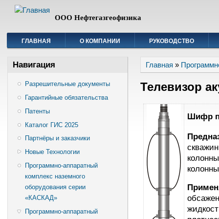
ООО Нефтегазгеофизика
ГЛАВНАЯ
О КОМПАНИИ
РУКОВОДСТВО
Вы здесь
Навигация
Главная
»
Программн
Телевизор ак
Разрешительные документы
Гарантийные обязательства
Патенты
Шифр п
Каталог ГИС 2025
Предна
Партнёры и заказчики
скважин
Новые Технологии
колонны
Программно-аппаратный
колонны
комплекс наземного
Примен
оборудования серии
обсажен
«КАСКАД»
жидкост
Программно-аппаратный