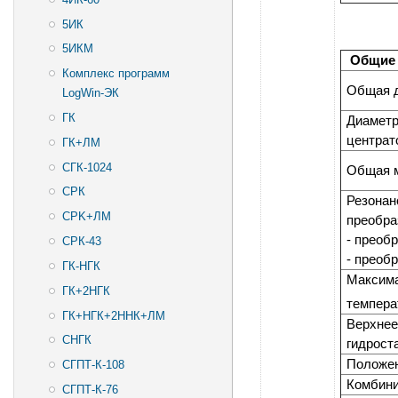
5ИК
5ИКМ
Общие 
Комплекс программ
Общая д
LogWin-ЭК
ГК
Диаметр
центрат
ГК+ЛМ
СГК-1024
Общая м
СРК
Резонан
CPK+ЛМ
преобра
- преоб
СРК-43
- преоб
ГК-НГК
Максима
ГК+2НГК
темпера
ГК+НГК+2ННК+ЛМ
Верхнее
СНГК
гидрост
Положен
СГПТ-К-108
Комбин
СГПТ-К-76